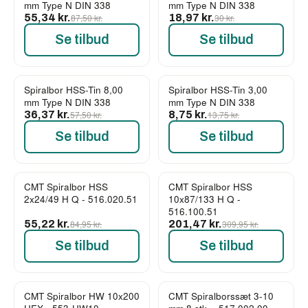
mm Type N DIN 338
mm Type N DIN 338
55,34 kr.
87,50 kr.
18,97 kr.
30 kr.
Se tilbud
Se tilbud
Spiralbor HSS-Tin 8,00
Spiralbor HSS-Tin 3,00
-37%
-36%
mm Type N DIN 338
mm Type N DIN 338
36,37 kr.
57,50 kr.
8,75 kr.
13,75 kr.
Se tilbud
Se tilbud
CMT Spiralbor HSS
CMT Spiralbor HSS
-35%
-35%
2x24/49 H Q - 516.020.51
10x87/133 H Q -
516.100.51
55,22 kr.
84,95 kr.
201,47 kr.
309,95 kr.
Se tilbud
Se tilbud
CMT Spiralbor HW 10x200
CMT Spiralborssæt 3-10
-35%
-35%