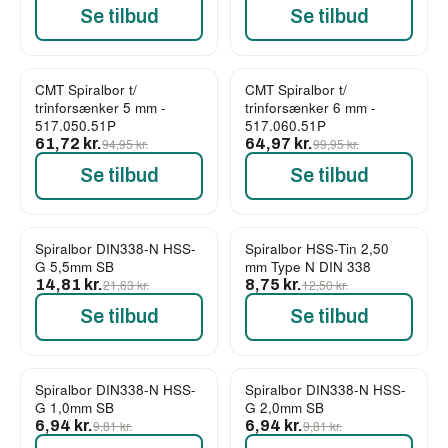
Se tilbud
Se tilbud
CMT Spiralbor t/
CMT Spiralbor t/
-35%
-35%
trinforsænker 5 mm -
trinforsænker 6 mm -
517.050.51P
517.060.51P
61,72 kr.
94,95 kr.
64,97 kr.
99,95 kr.
Se tilbud
Se tilbud
Spiralbor DIN338-N HSS-
Spiralbor HSS-Tin 2,50
-32%
-30%
G 5,5mm SB
mm Type N DIN 338
14,81 kr.
21,63 kr.
8,75 kr.
12,50 kr.
Se tilbud
Se tilbud
Spiralbor DIN338-N HSS-
Spiralbor DIN338-N HSS-
-29%
-29%
G 1,0mm SB
G 2,0mm SB
6,94 kr.
9,81 kr.
6,94 kr.
9,81 kr.