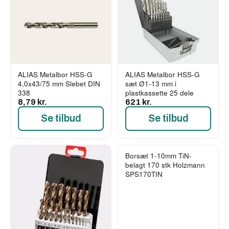
ALIAS Metalbor HSS-G
ALIAS Metalbor HSS-G
4,0x43/75 mm Slebet DIN
sæt Ø1-13 mm i
338
plastkassette 25 dele
8,79 kr.
621 kr.
Se tilbud
Se tilbud
Borsæt 1-10mm TiN-
belagt 170 stk Holzmann
SPS170TIN