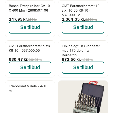
Bosch Træspiralbor Cv 10
CMT Forstnerborsæt 12
-45%
-35%
X 400 Mm - 2608597196
stk. 10-35 K8-10 -
537.000.12
147,95 kr.
269 kr.
1.364,35 kr.
2.099 kr.
Se tilbud
Se tilbud
CMT Forstnerborsæt 5 stk.
TIN-belagt HSS bor-sæt
-35%
-28%
K8-10 - 537.000.05
med 170 dele fra
Bernardo
630,47 kr.
969,95 kr.
872,50 kr.
1.215 kr.
Se tilbud
Se tilbud
Træborsæt 5 dele - 4-10
-14%
mm