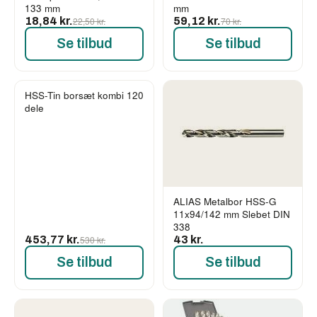
133 mm
mm
18,84 kr.
22,50 kr.
59,12 kr.
70 kr.
Se tilbud
Se tilbud
HSS-Tin borsæt kombi 120
-14%
dele
ALIAS Metalbor HSS-G
11x94/142 mm Slebet DIN
338
453,77 kr.
530 kr.
43 kr.
Se tilbud
Se tilbud